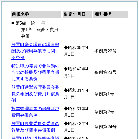
例規名称
制定年月日
種別番号
■ 第5編
給
与
第1章 報酬・費用
弁償
笠置町議会議員の議員報
◆昭和35年4
酬及び費用弁償等に関す
条例第22号
月1日
る条例
特別職の職員で非常勤の
◆昭和42年4
ものの報酬及び費用弁償
条例第23号
月1日
に関する条例
笠置町選挙管理委員会委
◆昭和31年4
員の報酬及び費用弁償条
条例第1号
月1日
例
投票管理者等の報酬及び
◆昭和31年4
条例第2号
費用弁償条例
月1日
笠置町農業委員会委員の
◆昭和42年4
条例第24号
報酬及び費用弁償条例
月1日
笠置町特別職報酬等審議
◆昭和44年5