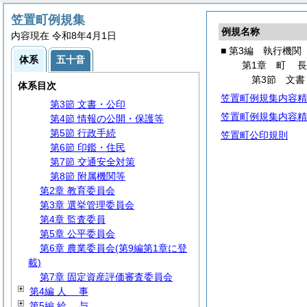
第1編
総
規
笠置町例規集
例規名称
第2編
議
会
内容現在 令和8年4月1日
第3編 執行機関
■ 第3編 執行機関
体系
五十音
第1章
町
長
第1章
町
第1節 事務分掌
第3節 文書
体系目次
第2節 代理・代決等
笠置町例規集内容精
第3節 文書・公印
笠置町例規集内容精
第4節 情報の公開・保護等
第5節 行政手続
笠置町公印規則
第6節 印鑑・住民
第7節 交通安全対策
第8節 附属機関等
第2章 教育委員会
第3章 選挙管理委員会
第4章 監査委員
第5章 公平委員会
第6章 農業委員会(第9編第1章に登
載)
第7章 固定資産評価審査委員会
第4編
人
事
第5編
給
与