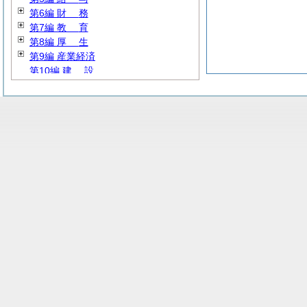
第6編
財
務
第7編
教
育
第8編
厚
生
第9編 産業経済
第10編
建
設
第11編
水
道
第12編
消
防
第13編 その他