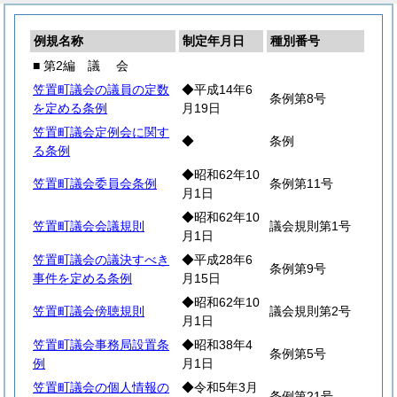
例規名称
制定年月日
種別番号
■ 第2編
議
会
笠置町議会の議員の定数
◆平成14年6
条例第8号
を定める条例
月19日
笠置町議会定例会に関す
◆
条例
る条例
◆昭和62年10
笠置町議会委員会条例
条例第11号
月1日
◆昭和62年10
笠置町議会会議規則
議会規則第1号
月1日
笠置町議会の議決すべき
◆平成28年6
条例第9号
事件を定める条例
月15日
◆昭和62年10
笠置町議会傍聴規則
議会規則第2号
月1日
笠置町議会事務局設置条
◆昭和38年4
条例第5号
例
月1日
笠置町議会の個人情報の
◆令和5年3月
条例第21号