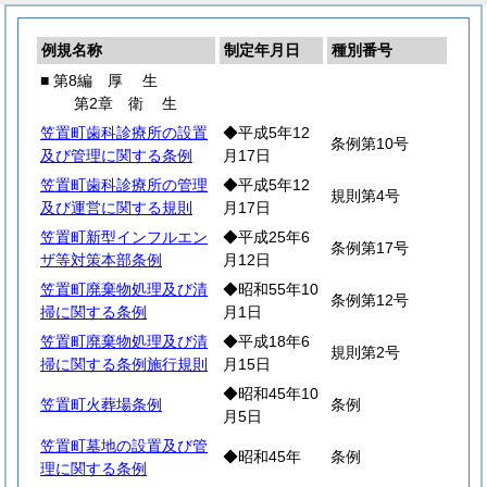
例規名称
制定年月日
種別番号
■ 第8編
厚
生
第2章
衛
生
笠置町歯科診療所の設置
◆平成5年12
条例第10号
及び管理に関する条例
月17日
笠置町歯科診療所の管理
◆平成5年12
規則第4号
及び運営に関する規則
月17日
笠置町新型インフルエン
◆平成25年6
条例第17号
ザ等対策本部条例
月12日
笠置町廃棄物処理及び清
◆昭和55年10
条例第12号
掃に関する条例
月1日
笠置町廃棄物処理及び清
◆平成18年6
規則第2号
掃に関する条例施行規則
月15日
◆昭和45年10
笠置町火葬場条例
条例
月5日
笠置町墓地の設置及び管
◆昭和45年
条例
理に関する条例