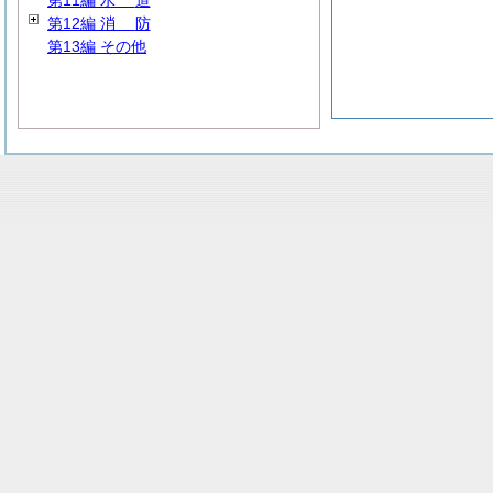
第11編
水
道
第12編
消
防
第13編 その他