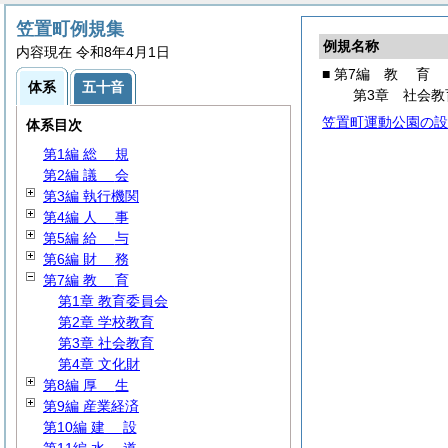
笠置町例規集
例規名称
内容現在 令和8年4月1日
■ 第7編
教
育
体系
五十音
第3章 社会教
笠置町運動公園の設
体系目次
第1編
総
規
第2編
議
会
第3編 執行機関
第4編
人
事
第5編
給
与
第6編
財
務
第7編
教
育
第1章 教育委員会
第2章 学校教育
第3章 社会教育
第4章 文化財
第8編
厚
生
第9編 産業経済
第10編
建
設