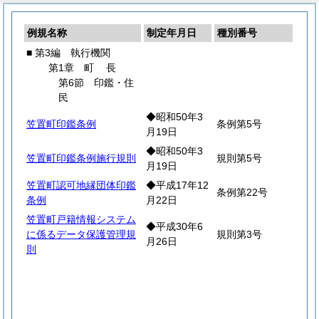
例規名称
制定年月日
種別番号
■ 第3編 執行機関
第1章
町
長
第6節 印鑑・住
民
◆昭和50年3
笠置町印鑑条例
条例第5号
月19日
◆昭和50年3
笠置町印鑑条例施行規則
規則第5号
月19日
笠置町認可地縁団体印鑑
◆平成17年12
条例第22号
条例
月22日
笠置町戸籍情報システム
◆平成30年6
に係るデータ保護管理規
規則第3号
月26日
則