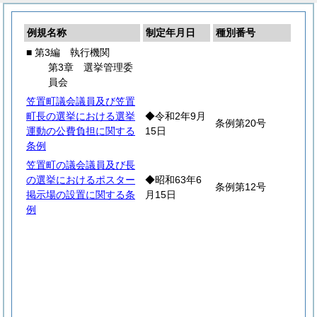
例規名称
制定年月日
種別番号
■ 第3編 執行機関
第3章 選挙管理委
員会
笠置町議会議員及び笠置
町長の選挙における選挙
◆令和2年9月
条例第20号
運動の公費負担に関する
15日
条例
笠置町の議会議員及び長
の選挙におけるポスター
◆昭和63年6
条例第12号
掲示場の設置に関する条
月15日
例