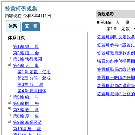
笠置町例規集
例規名称
内容現在 令和8年4月1日
■ 第4編
人
事
体系
五十音
第1章 定数・
笠置町副町長定数条
体系目次
笠置町参与の設置に
第1編
総
規
第2編
議
会
笠置町職員定数条例
第3編 執行機関
職員の条件付採用期
第4編
人
事
笠置町職員の臨時的
第1章 定数・任用
笠置町一般職の任期
第2章 分限・懲戒
第3章
服
務
笠置町職員の退職管
第4章 職員団体
笠置町職員の公益的
第5編
給
与
第6編
財
務
第7編
教
育
第8編
厚
生
第9編 産業経済
第10編
建
設