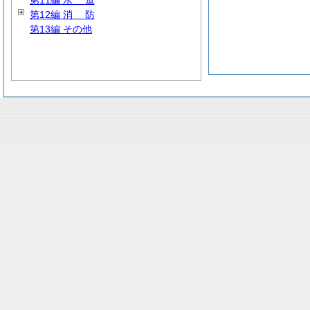
第11編
水
道
第12編
消
防
第13編 その他