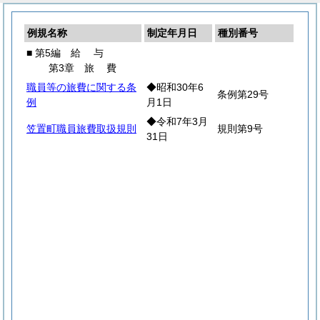
例規名称
制定年月日
種別番号
■ 第5編
給
与
第3章
旅
費
職員等の旅費に関する条
◆昭和30年6
条例第29号
例
月1日
◆令和7年3月
笠置町職員旅費取扱規則
規則第9号
31日