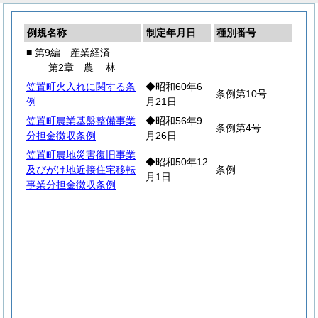
例規名称
制定年月日
種別番号
■ 第9編 産業経済
第2章
農
林
笠置町火入れに関する条
◆昭和60年6
条例第10号
例
月21日
笠置町農業基盤整備事業
◆昭和56年9
条例第4号
分担金徴収条例
月26日
笠置町農地災害復旧事業
◆昭和50年12
及びがけ地近接住宅移転
条例
月1日
事業分担金徴収条例