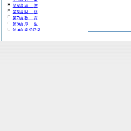
第5編
給
与
第6編
財
務
第7編
教
育
第8編
厚
生
第9編 産業経済
第10編
建
設
第11編
水
道
第12編
消
防
第13編 その他