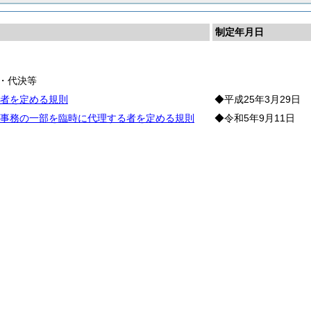
制定年月日
長
・代決等
者を定める規則
◆平成25年3月29日
事務の一部を臨時に代理する者を定める規則
◆令和5年9月11日