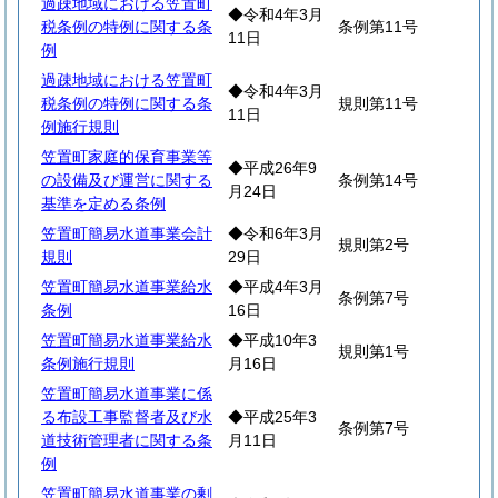
過疎地域における笠置町
◆令和4年3月
税条例の特例に関する条
条例第11号
11日
例
過疎地域における笠置町
◆令和4年3月
税条例の特例に関する条
規則第11号
11日
例施行規則
笠置町家庭的保育事業等
◆平成26年9
の設備及び運営に関する
条例第14号
月24日
基準を定める条例
笠置町簡易水道事業会計
◆令和6年3月
規則第2号
規則
29日
笠置町簡易水道事業給水
◆平成4年3月
条例第7号
条例
16日
笠置町簡易水道事業給水
◆平成10年3
規則第1号
条例施行規則
月16日
笠置町簡易水道事業に係
る布設工事監督者及び水
◆平成25年3
条例第7号
道技術管理者に関する条
月11日
例
笠置町簡易水道事業の剰