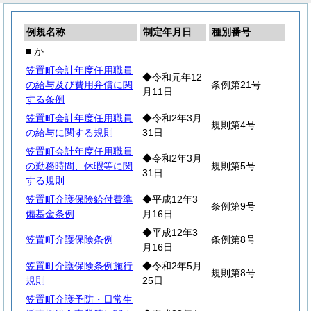
例規名称
制定年月日
種別番号
■ か
笠置町会計年度任用職員
◆令和元年12
の給与及び費用弁償に関
条例第21号
月11日
する条例
笠置町会計年度任用職員
◆令和2年3月
規則第4号
の給与に関する規則
31日
笠置町会計年度任用職員
◆令和2年3月
の勤務時間、休暇等に関
規則第5号
31日
する規則
笠置町介護保険給付費準
◆平成12年3
条例第9号
備基金条例
月16日
◆平成12年3
笠置町介護保険条例
条例第8号
月16日
笠置町介護保険条例施行
◆令和2年5月
規則第8号
規則
25日
笠置町介護予防・日常生