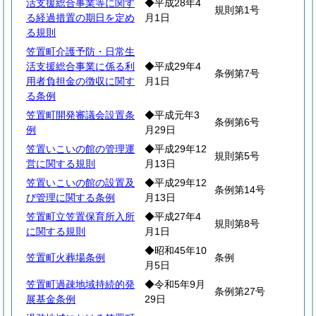
活支援総合事業等に関す
◆平成28年4
規則第1号
る経過措置の期日を定め
月1日
る規則
笠置町介護予防・日常生
活支援総合事業に係る利
◆平成29年4
条例第7号
用者負担金の徴収に関す
月1日
る条例
笠置町開発審議会設置条
◆平成元年3
条例第6号
例
月29日
笠置いこいの館の管理運
◆平成29年12
規則第5号
営に関する規則
月13日
笠置いこいの館の設置及
◆平成29年12
条例第14号
び管理に関する条例
月13日
笠置町立笠置保育所入所
◆平成27年4
規則第8号
に関する規則
月1日
◆昭和45年10
笠置町火葬場条例
条例
月5日
笠置町過疎地域持続的発
◆令和5年9月
条例第27号
展基金条例
29日