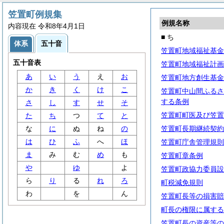
笠置町例規集
例規名称
内容現在 令和8年4月1日
■ ち
体系
五十音
笠置町地域福祉基金
五十音表
笠置町地域福祉計画
あ
い
う
え
お
笠置町地方創生基金
か
き
く
け
こ
笠置町中山間ふるさ
する条例
さ
し
す
せ
そ
笠置町町医及び笠置
た
ち
つ
て
と
な
に
ぬ
ね
の
笠置町長期継続契約
は
ひ
ふ
へ
ほ
笠置町庁舎管理規則
ま
み
む
め
も
笠置町章条例
や
ゆ
よ
笠置町政協力委員設
ら
り
る
れ
ろ
町税減免規則
わ
を
ん
笠置町長等の損害賠
町長の権限に属する
笠置町長の資産等の