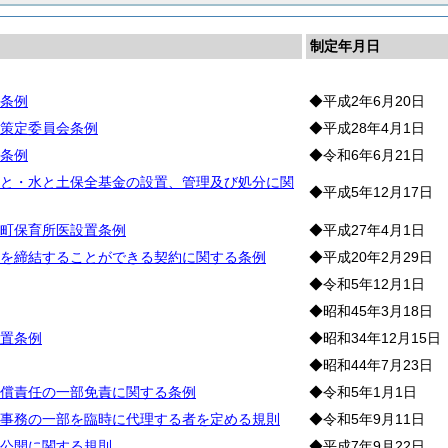
制定年月日
条例
◆平成2年6月20日
策定委員会条例
◆平成28年4月1日
条例
◆令和6年6月21日
と・水と土保全基金の設置、管理及び処分に関
◆平成5年12月17日
町保育所医設置条例
◆平成27年4月1日
を締結することができる契約に関する条例
◆平成20年2月29日
◆令和5年12月1日
◆昭和45年3月18日
置条例
◆昭和34年12月15日
◆昭和44年7月23日
償責任の一部免責に関する条例
◆令和5年1月1日
事務の一部を臨時に代理する者を定める規則
◆令和5年9月11日
公開に関する規則
◆平成7年9月22日