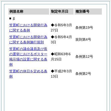
例規名称
制定年月日
種別番号
■ ま
笠置町における開発行為
◆令和5年3月
条例第19号
に関する条例
27日
笠置町における開発行為
◆令和5年4月
規則第4号
に関する条例施行規則
3日
笠置町の議会議員及び長
の選挙におけるポスター
◆昭和63年6
条例第12号
掲示場の設置に関する条
月15日
例
笠置町の休日を定める条
◆平成2年3月
条例第2号
例
13日