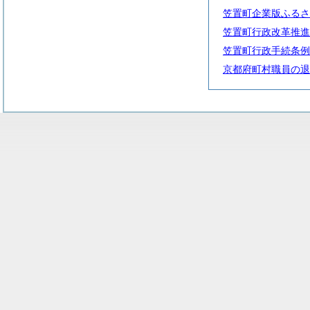
笠置町企業版ふるさ
笠置町行政改革推進
笠置町行政手続条例
京都府町村職員の退