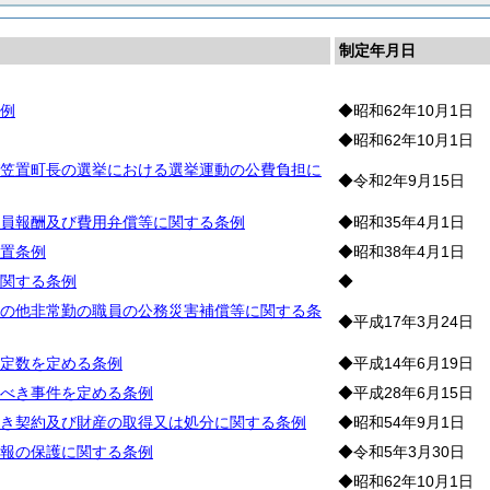
制定年月日
例
◆昭和62年10月1日
◆昭和62年10月1日
笠置町長の選挙における選挙運動の公費負担に
◆令和2年9月15日
員報酬及び費用弁償等に関する条例
◆昭和35年4月1日
置条例
◆昭和38年4月1日
関する条例
◆
の他非常勤の職員の公務災害補償等に関する条
◆平成17年3月24日
定数を定める条例
◆平成14年6月19日
べき事件を定める条例
◆平成28年6月15日
き契約及び財産の取得又は処分に関する条例
◆昭和54年9月1日
報の保護に関する条例
◆令和5年3月30日
◆昭和62年10月1日