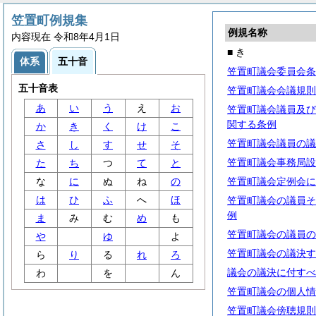
笠置町例規集
例規名称
内容現在 令和8年4月1日
■ き
体系
五十音
笠置町議会委員会条
五十音表
笠置町議会会議規則
あ
い
う
え
お
笠置町議会議員及び
関する条例
か
き
く
け
こ
笠置町議会議員の議
さ
し
す
せ
そ
笠置町議会事務局設
た
ち
つ
て
と
な
に
ぬ
ね
の
笠置町議会定例会に
は
ひ
ふ
へ
ほ
笠置町議会の議員そ
例
ま
み
む
め
も
笠置町議会の議員の
や
ゆ
よ
笠置町議会の議決す
ら
り
る
れ
ろ
議会の議決に付すべ
わ
を
ん
笠置町議会の個人情
笠置町議会傍聴規則