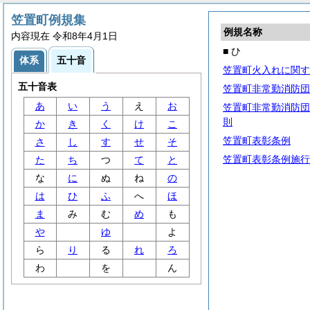
笠置町例規集
例規名称
内容現在 令和8年4月1日
■ ひ
体系
五十音
笠置町火入れに関す
五十音表
笠置町非常勤消防団
あ
い
う
え
お
笠置町非常勤消防団
則
か
き
く
け
こ
笠置町表彰条例
さ
し
す
せ
そ
笠置町表彰条例施行
た
ち
つ
て
と
な
に
ぬ
ね
の
は
ひ
ふ
へ
ほ
ま
み
む
め
も
や
ゆ
よ
ら
り
る
れ
ろ
わ
を
ん