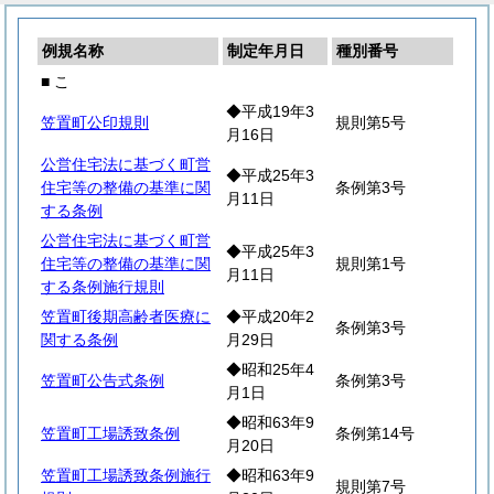
例規名称
制定年月日
種別番号
■ こ
◆平成19年3
笠置町公印規則
規則第5号
月16日
公営住宅法に基づく町営
◆平成25年3
住宅等の整備の基準に関
条例第3号
月11日
する条例
公営住宅法に基づく町営
◆平成25年3
住宅等の整備の基準に関
規則第1号
月11日
する条例施行規則
笠置町後期高齢者医療に
◆平成20年2
条例第3号
関する条例
月29日
◆昭和25年4
笠置町公告式条例
条例第3号
月1日
◆昭和63年9
笠置町工場誘致条例
条例第14号
月20日
笠置町工場誘致条例施行
◆昭和63年9
規則第7号