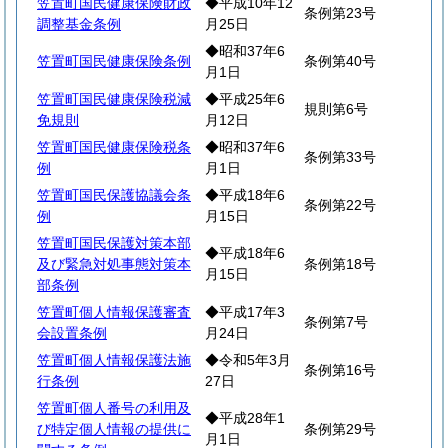
笠置町国民健康保険財政
◆平成10年12
条例第23号
調整基金条例
月25日
◆昭和37年6
笠置町国民健康保険条例
条例第40号
月1日
笠置町国民健康保険税減
◆平成25年6
規則第6号
免規則
月12日
笠置町国民健康保険税条
◆昭和37年6
条例第33号
例
月1日
笠置町国民保護協議会条
◆平成18年6
条例第22号
例
月15日
笠置町国民保護対策本部
◆平成18年6
及び緊急対処事態対策本
条例第18号
月15日
部条例
笠置町個人情報保護審査
◆平成17年3
条例第7号
会設置条例
月24日
笠置町個人情報保護法施
◆令和5年3月
条例第16号
行条例
27日
笠置町個人番号の利用及
◆平成28年1
び特定個人情報の提供に
条例第29号
月1日