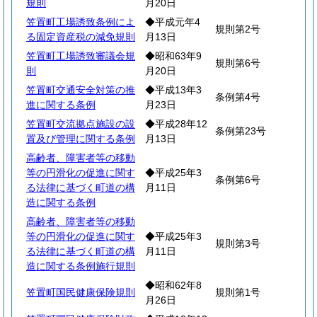
規則
月20日
笠置町工場誘致条例によ
◆平成元年4
規則第2号
る固定資産税の減免規則
月13日
笠置町工場誘致審議会規
◆昭和63年9
規則第6号
則
月20日
笠置町交通安全対策の推
◆平成13年3
条例第4号
進に関する条例
月23日
笠置町交流拠点施設の設
◆平成28年12
条例第23号
置及び管理に関する条例
月13日
高齢者、障害者等の移動
等の円滑化の促進に関す
◆平成25年3
条例第6号
る法律に基づく町道の構
月11日
造に関する条例
高齢者、障害者等の移動
等の円滑化の促進に関す
◆平成25年3
規則第3号
る法律に基づく町道の構
月11日
造に関する条例施行規則
◆昭和62年8
笠置町国民健康保険規則
規則第1号
月26日