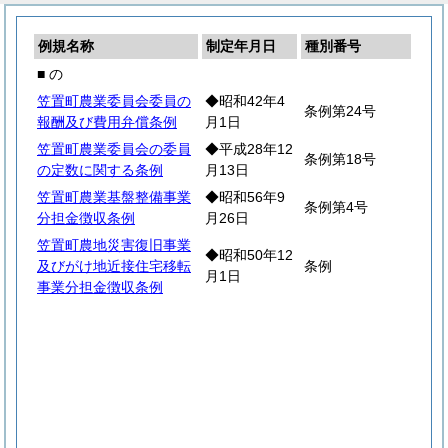
例規名称
制定年月日
種別番号
■ の
笠置町農業委員会委員の
◆昭和42年4
条例第24号
報酬及び費用弁償条例
月1日
笠置町農業委員会の委員
◆平成28年12
条例第18号
の定数に関する条例
月13日
笠置町農業基盤整備事業
◆昭和56年9
条例第4号
分担金徴収条例
月26日
笠置町農地災害復旧事業
◆昭和50年12
及びがけ地近接住宅移転
条例
月1日
事業分担金徴収条例