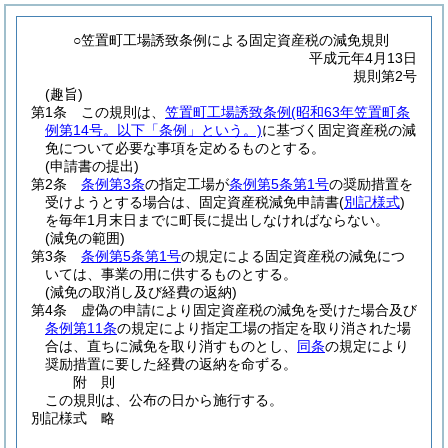
○笠置町工場誘致条例による固定資産税の減免規則
平成元年4月13日
規則第2号
(趣旨)
第1条
この規則は、
笠置町工場誘致条例
(昭和63年笠置町条
例第14号。以下「条例」という。)
に基づく固定資産税の減
免について必要な事項を定めるものとする。
(申請書の提出)
第2条
条例第3条
の指定工場が
条例第5条第1号
の奨励措置を
受けようとする場合は、固定資産税減免申請書
(
別記様式
)
を毎年1月末日までに町長に提出しなければならない。
(減免の範囲)
第3条
条例第5条第1号
の規定による固定資産税の減免につ
いては、事業の用に供するものとする。
(減免の取消し及び経費の返納)
第4条
虚偽の申請により固定資産税の減免を受けた場合及び
条例第11条
の規定により指定工場の指定を取り消された場
合は、直ちに減免を取り消すものとし、
同条
の規定により
奨励措置に要した経費の返納を命ずる。
附
則
この規則は、公布の日から施行する。
別記様式
略