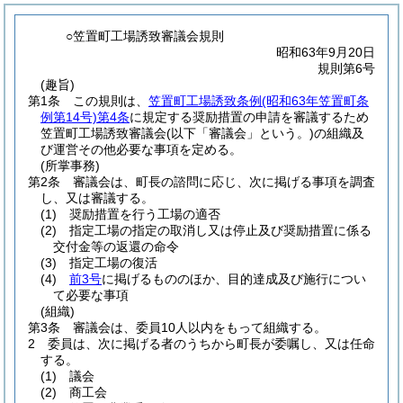
○笠置町工場誘致審議会規則
昭和63年9月20日
規則第6号
(趣旨)
第1条
この規則は、
笠置町工場誘致条例
(昭和63年笠置町条
例第14号)
第4条
に規定する奨励措置の申請を審議するため
笠置町工場誘致審議会
(以下「審議会」という。)
の組織及
び運営その他必要な事項を定める。
(所掌事務)
第2条
審議会は、町長の諮問に応じ、次に掲げる事項を調査
し、又は審議する。
(1)
奨励措置を行う工場の適否
(2)
指定工場の指定の取消し又は停止及び奨励措置に係る
交付金等の返還の命令
(3)
指定工場の復活
(4)
前3号
に掲げるもののほか、目的達成及び施行につい
て必要な事項
(組織)
第3条
審議会は、委員10人以内をもって組織する。
2
委員は、次に掲げる者のうちから町長が委嘱し、又は任命
する。
(1)
議会
(2)
商工会