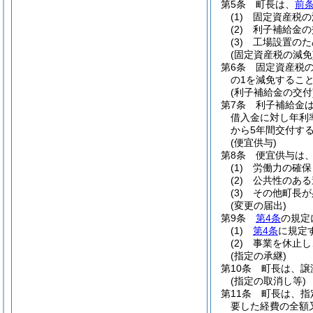
第5条
町長は、
前
(1)
固定資産税の
(2)
利子補給金の
(3)
工場設置のた
(固定資産税の減免
第6条
固定資産税
の1を減免するこ
(利子補給金の交付
第7条
利子補給金
借入金に対し年利
から5年間交付す
(便宜供与)
第8条
便宜供与は
(1)
労働力の確保
(2)
公共性のある
(3)
その他町長が
(変更の届出)
第9条
第4条
の規定
(1)
第4条
に規定
(2)
事業を休止し
(指定の承継)
第10条
町長は、譲
(指定の取消し等)
第11条
町長は、指
要した経費の全額