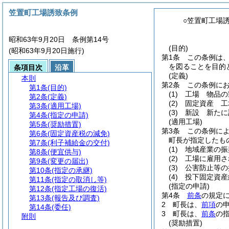
笠置町工場誘致条例
○笠置町工場
昭和63年9月20日 条例第14号
(目的)
(昭和63年9月20日施行)
第1条
この条例は
を図ることを目的
条項目次
沿革
(定義)
本則
第2条
この条例に
第1条
(目的)
(1)
工場 物品の
第2条
(定義)
(2)
固定資産 工
第3条
(適用工場)
(3)
新設 新たに
第4条
(指定の申請)
(適用工場)
第5条
(奨励措置)
第3条
この条例に
第6条
(固定資産税の減免)
町長が指定したも
第7条
(利子補給金の交付)
(1)
地域産業の振
第8条
(便宜供与)
(2)
工場に雇用さ
第9条
(変更の届出)
(3)
公害防止等の
第10条
(指定の承継)
(4)
投下固定資産
第11条
(指定の取消し等)
(指定の申請)
第12条
(指定工場の復活)
第4条
前条
の規定
第13条
(報告及び調査)
2
町長は、
前項
の
第14条
(委任)
3
町長は、
前条
の
附則
(奨励措置)