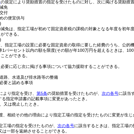
条
の規定により奨励措置の指定を受けたものに対し、次に掲げる奨励措
減免
交付
めの便宜供与
)
の減免は、指定工場が初めて固定資産税の課税の対象となる年度を初年度
とができる。
)
は、指定工場の設置に必要な固定資産の取得に要した経費のうち、公的機
率1パーセント以内の額を限度
(その額が年100万円を超えるときは、10
ることができる。
、必要に応じ次に掲げる事項について協力援助することができる。
道路、水道及び排水路等の整備
必要と認める事項
により指定を受け、
第5条
の奨励措置を受けたものが、
次の各号
に該当
する指定申請書の記載事項に変更があったとき。
、又は廃止したとき。
渡、相続その他の理由により指定工場の指定を受けたものに変更が生じ
定工場の指定を受けたものが、
次の各号
に該当するときは、指定工場の
又は一部を返納させることができる。