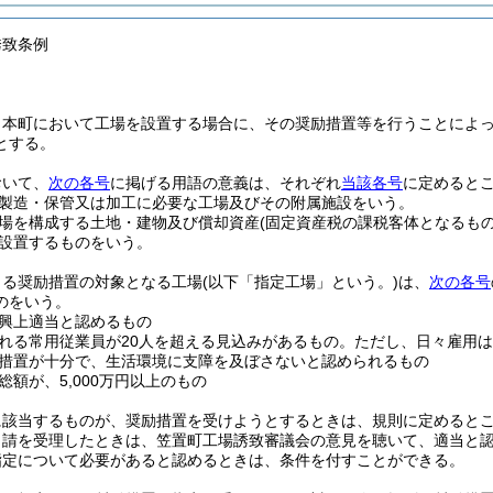
誘致条例
、本町において工場を設置する場合に、その奨励措置等を行うことによ
とする。
おいて、
次の各号
に掲げる用語の意義は、それぞれ
当該各号
に定めると
製造・保管又は加工に必要な工場及びその附属施設をいう。
場を構成する土地・建物及び償却資産
(固定資産税の課税客体となるもの
設置するものをいう。
よる奨励措置の対象となる工場
(以下「指定工場」という。)
は、
次の各号
のをいう。
興上適当と認めるもの
れる常用従業員が20人を超える見込みがあるもの。
ただし、日々雇用は
措置が十分で、生活環境に支障を及ぼさないと認められるもの
総額が、5,000万円以上のもの
に該当するものが、奨励措置を受けようとするときは、規則に定めると
申請を受理したときは、笠置町工場誘致審議会の意見を聴いて、適当と
指定について必要があると認めるときは、条件を付すことができる。