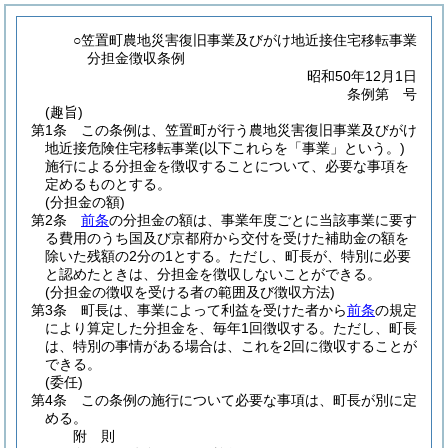
○笠置町農地災害復旧事業及びがけ地近接住宅移転事業
分担金徴収条例
昭和50年12月1日
条例第 号
(趣旨)
第1条
この条例は、笠置町が行う農地災害復旧事業及びがけ
地近接危険住宅移転事業
(以下これらを「事業」という。)
施行による分担金を徴収することについて、必要な事項を
定めるものとする。
(分担金の額)
第2条
前条
の分担金の額は、事業年度ごとに当該事業に要す
る費用のうち国及び京都府から交付を受けた補助金の額を
除いた残額の2分の1とする。
ただし、町長が、特別に必要
と認めたときは、分担金を徴収しないことができる。
(分担金の徴収を受ける者の範囲及び徴収方法)
第3条
町長は、事業によって利益を受けた者から
前条
の規定
により算定した分担金を、毎年1回徴収する。
ただし、町長
は、特別の事情がある場合は、これを2回に徴収することが
できる。
(委任)
第4条
この条例の施行について必要な事項は、町長が別に定
める。
附
則