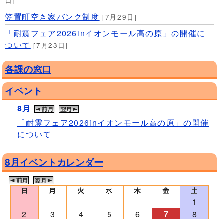
日]
笠置町空き家バンク制度
[7月29日]
「耐震フェア2026inイオンモール高の原」の開催に
ついて
[7月23日]
各課の窓口
イベント
8月
「耐震フェア2026inイオンモール高の原」の開催
について
8月イベントカレンダー
1
2
3
4
5
6
7
8