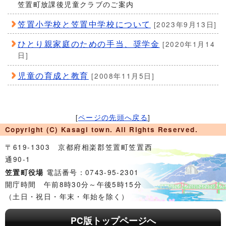
笠置町放課後児童クラブのご案内
笠置小学校と笠置中学校について
[2023年9月13日]
ひとり親家庭のための手当、奨学金
[2020年1月14
日]
児童の育成と教育
[2008年11月5日]
[
ページの先頭へ戻る
]
Copyright (C) Kasagi town. All Rights Reserved.
〒619-1303 京都府相楽郡笠置町笠置西
通90-1
電話番号：0743-95-2301
笠置町役場
開庁時間 午前8時30分～午後5時15分
（土日・祝日・年末・年始を除く）
PC版トップページへ