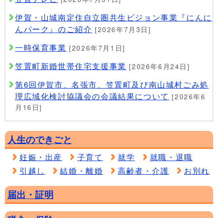
伊賀・山城南定住自立圏共生ビジョン事業『にんに
んパーク』のご紹介
[2026年7月3日]
一時保育事業
[2026年7月1日]
笠置町新婚世帯住宅支援事業
[2026年6月24日]
第6回伊賀市、名張市、笠置町及び南山城村ごみ処
理広域化検討協議会の会議結果について
[2026年6
月16日]
人生のできごと
妊娠・出産
子育て
就学
就職・退職
引越し
結婚・離婚
高齢者・介護
お別れ
届出・証明