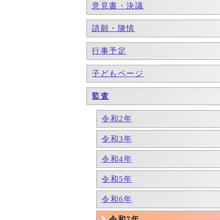
意見書・決議
請願・陳情
行事予定
子どもページ
監査
令和2年
令和3年
令和4年
令和5年
令和6年
令和7年