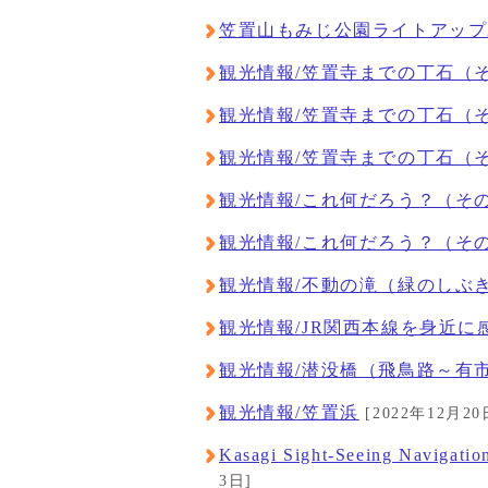
笠置山もみじ公園ライトアップ2
観光情報/笠置寺までの丁石（
観光情報/笠置寺までの丁石（
観光情報/笠置寺までの丁石（
観光情報/これ何だろう？（そ
観光情報/これ何だろう？（そ
観光情報/不動の滝（緑のしぶ
観光情報/JR関西本線を身近に
観光情報/潜没橋（飛鳥路～有
観光情報/笠置浜
[2022年12月20
Kasagi Sight-Seeing Navigat
3日]