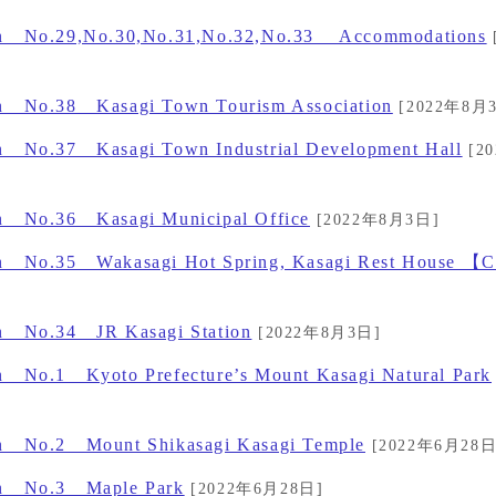
tion No.29,No.30,No.31,No.32,No.33 Accommodations
ion No.38 Kasagi Town Tourism Association
[2022年8月
on No.37 Kasagi Town Industrial Development Hall
[2
on No.36 Kasagi Municipal Office
[2022年8月3日]
ion No.35 Wakasagi Hot Spring, Kasagi Rest House 【
on No.34 JR Kasagi Station
[2022年8月3日]
on No.1 Kyoto Prefecture’s Mount Kasagi Natural Park
ion No.2 Mount Shikasagi Kasagi Temple
[2022年6月28日
ion No.3 Maple Park
[2022年6月28日]