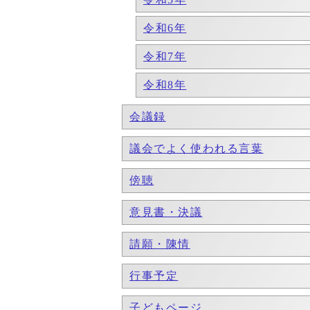
令和6年
令和7年
令和8年
会議録
議会でよく使われる言葉
傍聴
意見書・決議
請願・陳情
行事予定
子どもページ