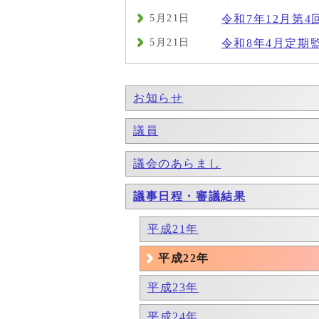
5月21日
令和7年12月第4
5月21日
令和8年4月定期
お知らせ
議員
議会のあらまし
議事日程・審議結果
平成21年
平成22年
平成23年
平成24年