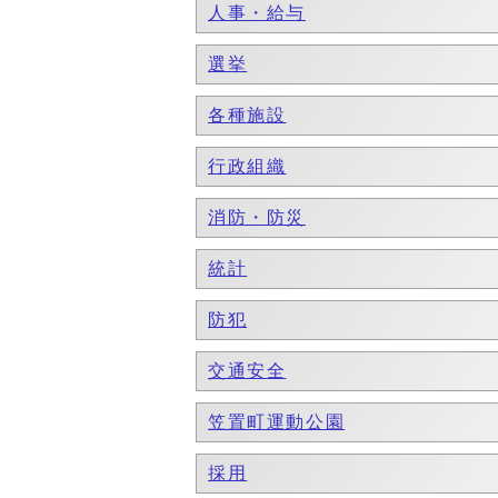
人事・給与
選挙
各種施設
行政組織
消防・防災
統計
防犯
交通安全
笠置町運動公園
採用