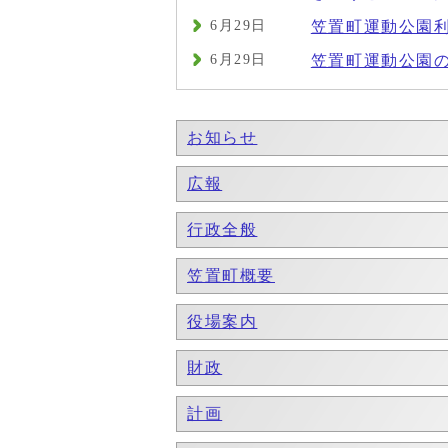
6月29日
笠置町運動公園
6月29日
笠置町運動公園
お知らせ
広報
行政全般
笠置町概要
役場案内
財政
計画