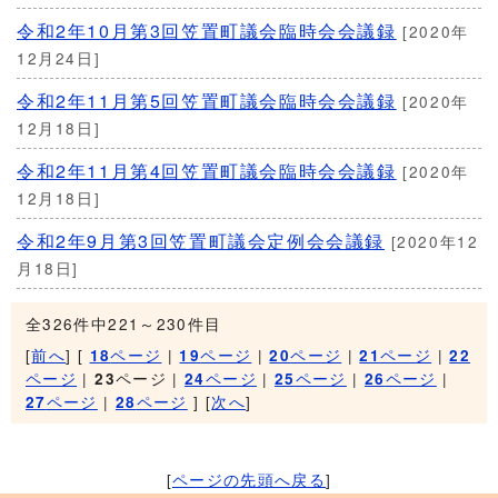
令和2年10月第3回笠置町議会臨時会会議録
[2020年
12月24日]
令和2年11月第5回笠置町議会臨時会会議録
[2020年
12月18日]
令和2年11月第4回笠置町議会臨時会会議録
[2020年
12月18日]
令和2年9月第3回笠置町議会定例会会議録
[2020年12
月18日]
全326件中221～230件目
[
前へ
] [
ページ
|
ページ
|
ページ
|
ページ
|
18
19
20
21
22
ページ
|
ページ |
ページ
|
ページ
|
ページ
|
23
24
25
26
ページ
|
ページ
] [
次へ
]
27
28
[
ページの先頭へ戻る
]