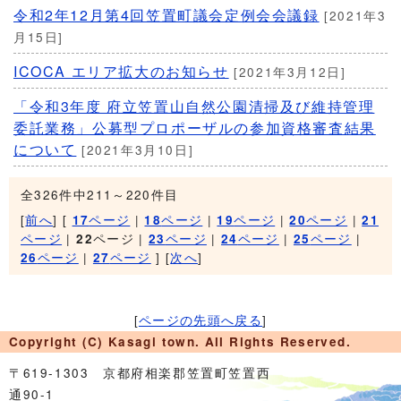
令和2年12月第4回笠置町議会定例会会議録
[2021年3
月15日]
ICOCA エリア拡大のお知らせ
[2021年3月12日]
「令和3年度 府立笠置山自然公園清掃及び維持管理
委託業務」公募型プロポーザルの参加資格審査結果
について
[2021年3月10日]
全326件中211～220件目
[
前へ
] [
ページ
|
ページ
|
ページ
|
ページ
|
17
18
19
20
21
ページ
|
ページ |
ページ
|
ページ
|
ページ
|
22
23
24
25
ページ
|
ページ
] [
次へ
]
26
27
[
ページの先頭へ戻る
]
Copyright (C) Kasagi town. All Rights Reserved.
〒619-1303 京都府相楽郡笠置町笠置西
通90-1