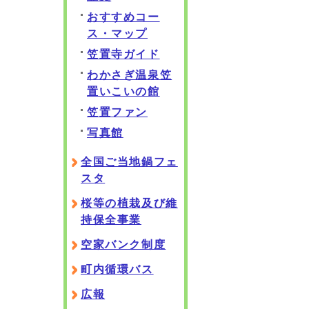
おすすめコー
ス・マップ
笠置寺ガイド
わかさぎ温泉笠
置いこいの館
笠置ファン
写真館
全国ご当地鍋フェ
スタ
桜等の植栽及び維
持保全事業
空家バンク制度
町内循環バス
広報