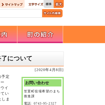
終了について
[2020年4月8日]
の予定
ペー
お問い合わせ
ナウイ
笠置町役場希望のまち
せてい
推進課
たしま
電話: 0743-95-2327