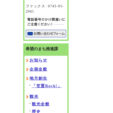
ファックス: 0743-95-
2961
希望のまち推進課
お知らせ
企画全般
地方創生
「笠置Rock!」
観光
観光全般
歴史