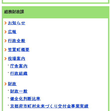
総務財政課
お知らせ
広報
行政全般
笠置町概要
役場案内
庁舎案内
行政組織
財政
財政一般
健全化判断比率
京都府市町村未来づくり交付金事業実績