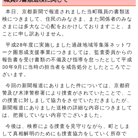
本日、京都新聞で報道されました当町職員の書類送
検につきまして、住民のみなさま、また関係者のみな
さまには多大なご心配をおかけしておりますこと、ま
ことに申し訳ありません。
平成28年度に実施しました過疎地域等集落ネットワ
ーク圏形成支援事業につきましては、監査委員からの
報告書を受け書類の不備及び指導を怠ったとして平成
30年9月に当時の担当者を戒告処分としたところでご
ざいます。
今回の新聞報道にありました件については、京都府
警及び木津警察署により捜査がされていたことで、こ
の捜査に対しまして協力をさせていただきましたが、
新聞報道にありました送検の詳細な内容につきまして
は、把握していない内容でございました。
今後は、検察による捜査を見守りながら、町としま
して真相解明のためにも捜査協力をしていく所存で