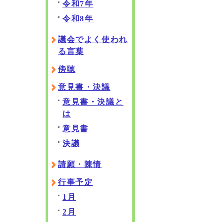
令和7年
令和8年
議会でよく使われ
る言葉
傍聴
意見書・決議
意見書・決議と
は
意見書
決議
請願・陳情
行事予定
1月
2月