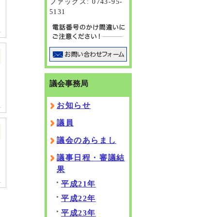
ファックス: 0743-95-
5131
議会事務局
お知らせ
議員
議会のあらまし
議事日程・審議結
果
平成21年
平成22年
平成23年