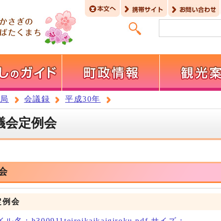
務局
会議録
平成30年
議会定例会
会
定例会
：h300911teireikaikaigiroku.pdf サイズ：