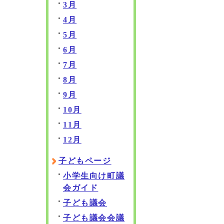
3月
4月
5月
6月
7月
8月
9月
10月
11月
12月
子どもページ
小学生向け町議
会ガイド
子ども議会
子ども議会会議