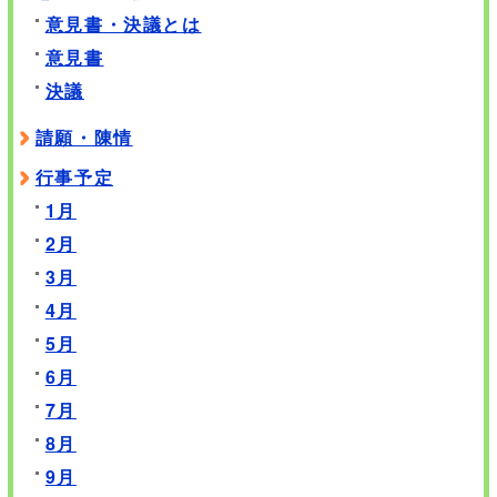
意見書・決議とは
意見書
決議
請願・陳情
行事予定
1月
2月
3月
4月
5月
6月
7月
8月
9月