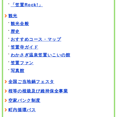
「笠置Rock!」
観光
観光全般
歴史
おすすめコース・マップ
笠置寺ガイド
わかさぎ温泉笠置いこいの館
笠置ファン
写真館
全国ご当地鍋フェスタ
桜等の植栽及び維持保全事業
空家バンク制度
町内循環バス