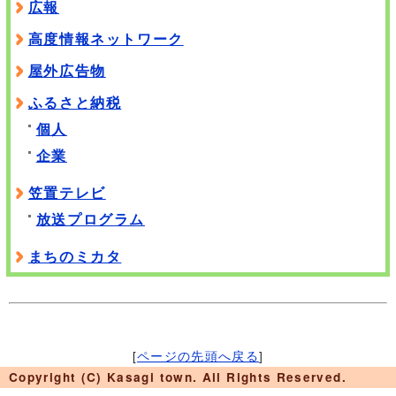
広報
高度情報ネットワーク
屋外広告物
ふるさと納税
個人
企業
笠置テレビ
放送プログラム
まちのミカタ
[
ページの先頭へ戻る
]
Copyright (C) Kasagi town. All Rights Reserved.