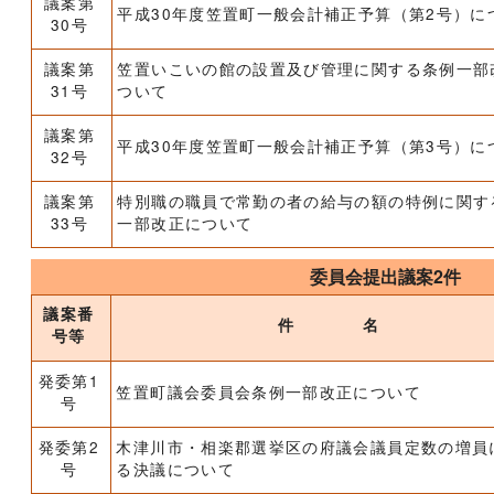
議案第
平成30年度笠置町一般会計補正予算（第2号）に
30号
議案第
笠置いこいの館の設置及び管理に関する条例一部
31号
ついて
議案第
平成30年度笠置町一般会計補正予算（第3号）に
32号
議案第
特別職の職員で常勤の者の給与の額の特例に関す
33号
一部改正について
委員会提出議案2件
議案番
件 名
号等
発委第1
笠置町議会委員会条例一部改正について
号
発委第2
木津川市・相楽郡選挙区の府議会議員定数の増員
号
る決議について