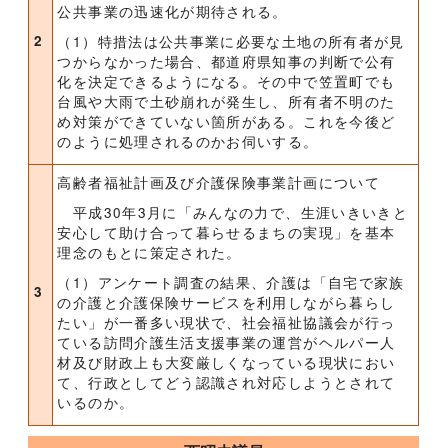
公共事業の迅速化が期待される。
2
（1）特措法は公共事業に必要な土地の所有者が見
つからなかった場合、都道府県知事の判断で公有
化を決定できるようになる。その中で笠置町でも
台風や大雨で土砂崩れが発生し、所有者不明のた
め対策ができていない箇所がある。これを今後ど
のように処理されるのかお伺いする。
高齢者福祉計画及び介護保険事業計画について
平成30年3月に「みんなの力で、生涯いきいきと
安心して助け合って暮らせるまちの実現」を基本
理念のもとに策定された。
（1）アンケート調査の結果、介護は「自宅で家族
3
の介護と介護保険サービスを利用しながら暮らし
たい」が一番多い現状で、社会福祉協議会が行っ
ている訪問介護生活支援事業の運営がヘルパー人
材及び財政上も大変厳しくなっている現状におい
て、行政としてどう認識され対応しようとされて
いるのか。