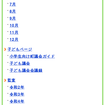
7月
8月
9月
10月
11月
12月
子どもページ
小学生向け町議会ガイド
子ども議会
子ども議会会議録
監査
令和2年
令和3年
令和4年