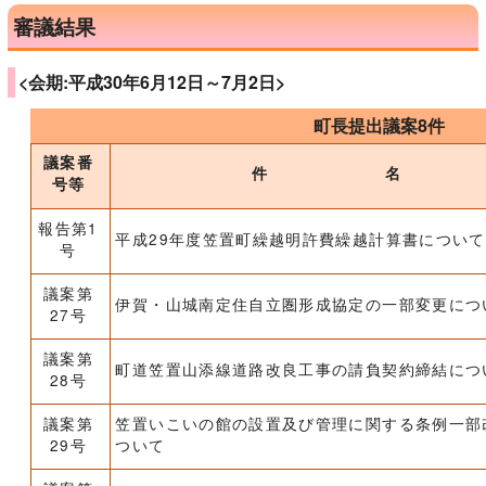
審議結果
<会期:平成30年6月12日～7月2日>
町長提出議案8件
議案番
件 名
号等
報告第1
平成29年度笠置町繰越明許費繰越計算書について
号
議案第
伊賀・山城南定住自立圏形成協定の一部変更につ
27号
議案第
町道笠置山添線道路改良工事の請負契約締結につ
28号
議案第
笠置いこいの館の設置及び管理に関する条例一部
29号
ついて