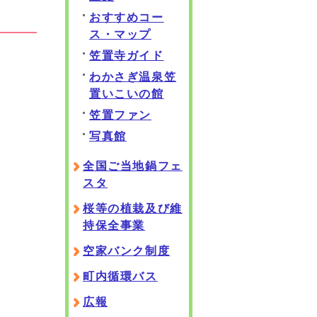
おすすめコー
ス・マップ
笠置寺ガイド
わかさぎ温泉笠
置いこいの館
笠置ファン
写真館
全国ご当地鍋フェ
スタ
桜等の植栽及び維
持保全事業
空家バンク制度
町内循環バス
広報