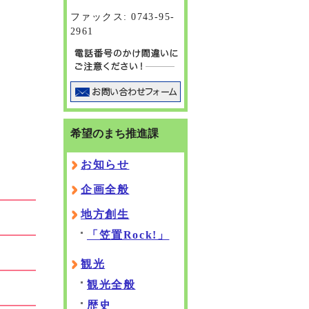
ファックス: 0743-95-
2961
希望のまち推進課
お知らせ
企画全般
地方創生
「笠置Rock!」
観光
観光全般
歴史