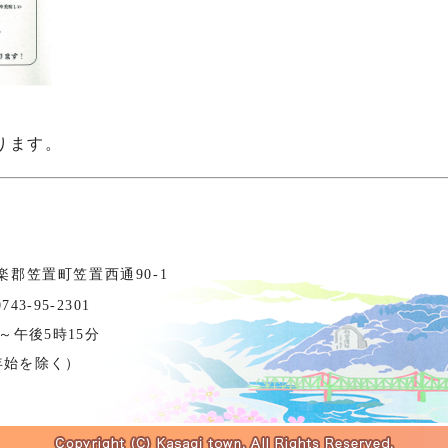
ります。
相楽郡笠置町笠置西通90-1
3-95-2301
～午後5時15分
年始を除く）