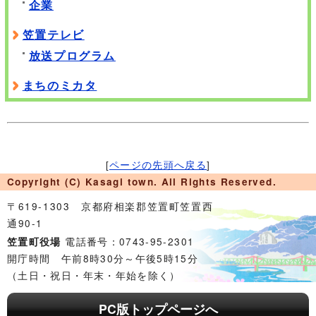
企業
笠置テレビ
放送プログラム
まちのミカタ
[
ページの先頭へ戻る
]
Copyright (C) Kasagi town. All Rights Reserved.
〒619-1303 京都府相楽郡笠置町笠置西
通90-1
電話番号：0743-95-2301
笠置町役場
開庁時間 午前8時30分～午後5時15分
（土日・祝日・年末・年始を除く）
PC版トップページへ