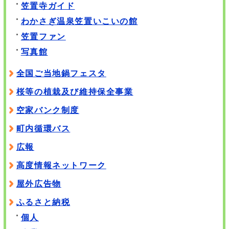
笠置寺ガイド
わかさぎ温泉笠置いこいの館
笠置ファン
写真館
全国ご当地鍋フェスタ
桜等の植栽及び維持保全事業
空家バンク制度
町内循環バス
広報
高度情報ネットワーク
屋外広告物
ふるさと納税
個人