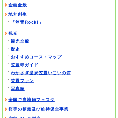
企画全般
地方創生
「笠置Rock!」
観光
観光全般
歴史
おすすめコース・マップ
笠置寺ガイド
わかさぎ温泉笠置いこいの館
笠置ファン
写真館
全国ご当地鍋フェスタ
桜等の植栽及び維持保全事業