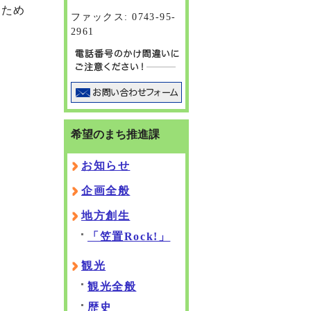
ぐため
ファックス: 0743-95-
2961
希望のまち推進課
お知らせ
企画全般
地方創生
「笠置Rock!」
観光
観光全般
歴史