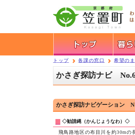
トップ
各課の窓口
希望の
かさぎ探訪ナビ No
かさぎ探訪ナビゲーション No
◇勧請縄（かんじょうなわ）◇
飛鳥路地区の布目川を約30mの