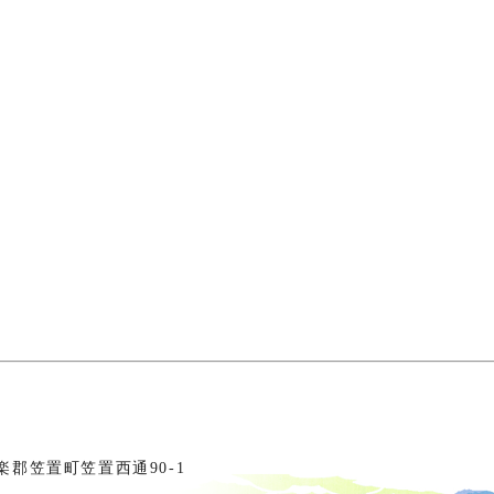
相楽郡笠置町笠置西通90-1