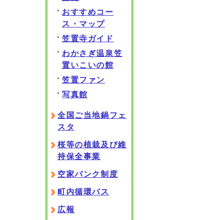
おすすめコー
ス・マップ
笠置寺ガイド
わかさぎ温泉笠
置いこいの館
笠置ファン
写真館
全国ご当地鍋フェ
スタ
桜等の植栽及び維
持保全事業
空家バンク制度
町内循環バス
広報