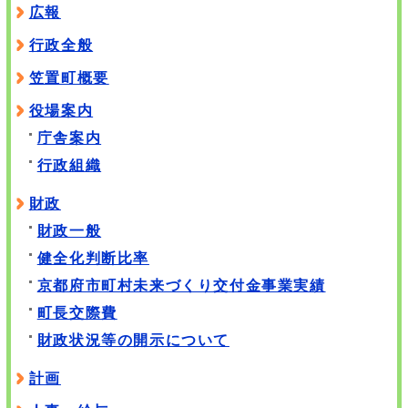
広報
行政全般
笠置町概要
役場案内
庁舎案内
行政組織
財政
財政一般
健全化判断比率
京都府市町村未来づくり交付金事業実績
町長交際費
財政状況等の開示について
計画