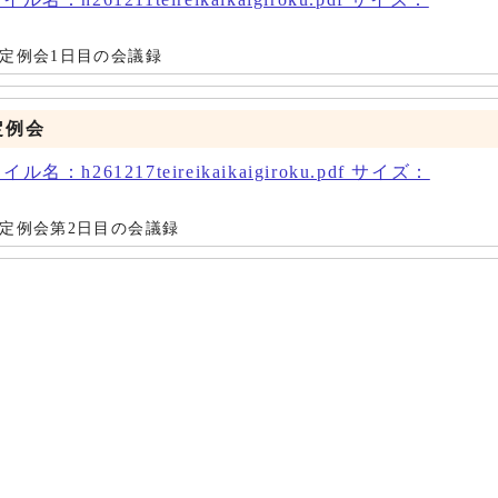
会定例会1日目の会議録
定例会
名：h261217teireikaikaigiroku.pdf サイズ：
会定例会第2日目の会議録