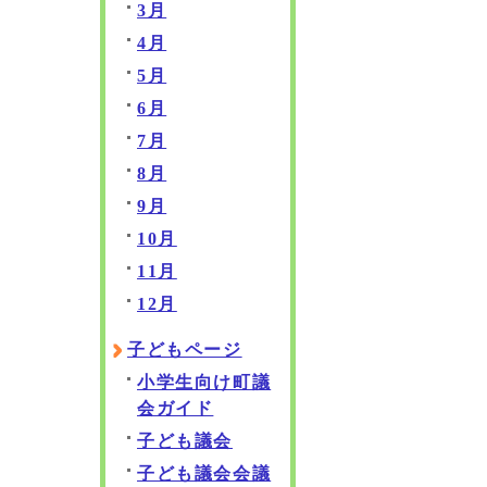
3月
4月
5月
6月
7月
8月
9月
10月
11月
12月
子どもページ
小学生向け町議
会ガイド
子ども議会
子ども議会会議