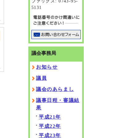
ファックス: 0743-95-
5131
議会事務局
お知らせ
議員
議会のあらまし
議事日程・審議結
果
平成21年
平成22年
平成23年