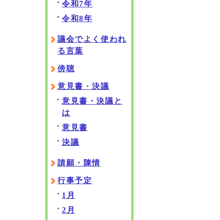
令和7年
令和8年
議会でよく使われ
る言葉
傍聴
意見書・決議
意見書・決議と
は
意見書
決議
請願・陳情
行事予定
1月
2月