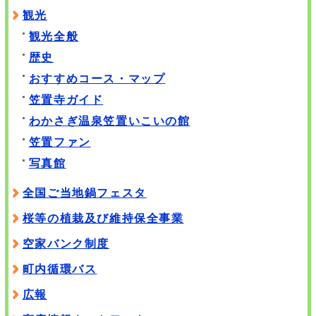
観光
観光全般
歴史
おすすめコース・マップ
笠置寺ガイド
わかさぎ温泉笠置いこいの館
笠置ファン
写真館
全国ご当地鍋フェスタ
桜等の植栽及び維持保全事業
空家バンク制度
町内循環バス
広報