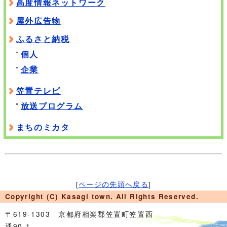
高度情報ネットワーク
屋外広告物
ふるさと納税
個人
企業
笠置テレビ
放送プログラム
まちのミカタ
[
ページの先頭へ戻る
]
Copyright (C) Kasagi town. All Rights Reserved.
〒619-1303 京都府相楽郡笠置町笠置西
通90-1