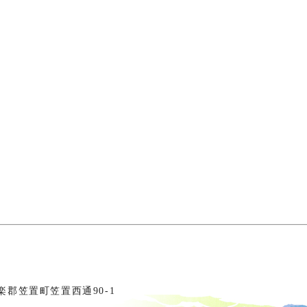
相楽郡笠置町笠置西通90-1