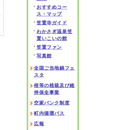
おすすめコー
ス・マップ
笠置寺ガイド
わかさぎ温泉笠
置いこいの館
笠置ファン
写真館
全国ご当地鍋フェ
スタ
桜等の植栽及び維
持保全事業
空家バンク制度
町内循環バス
広報