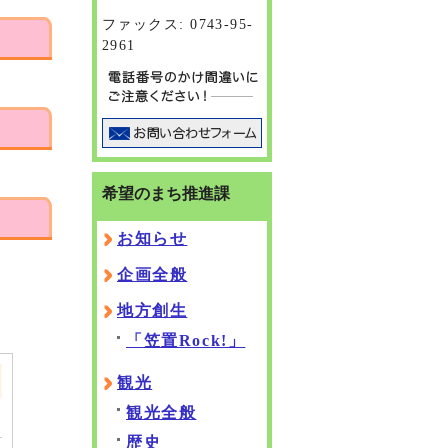
ファックス: 0743-95-
2961
希望のまち推進課
お知らせ
企画全般
地方創生
「笠置Rock!」
観光
観光全般
歴史