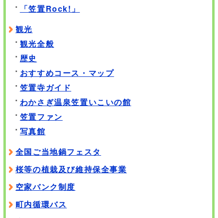
「笠置Rock!」
観光
観光全般
歴史
おすすめコース・マップ
笠置寺ガイド
わかさぎ温泉笠置いこいの館
笠置ファン
写真館
全国ご当地鍋フェスタ
桜等の植栽及び維持保全事業
空家バンク制度
町内循環バス