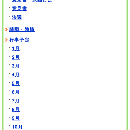
意見書
決議
請願・陳情
行事予定
1月
2月
3月
4月
5月
6月
7月
8月
9月
10月