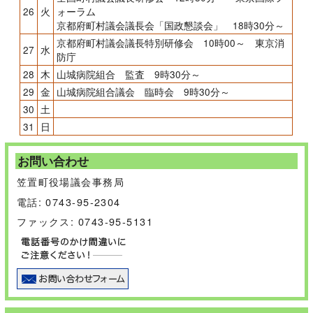
26
火
ォーラム
京都府町村議会議長会「国政懇談会」 18時30分～
京都府町村議会議長特別研修会 10時00～ 東京消
27
水
防庁
28
木
山城病院組合 監査 9時30分～
29
金
山城病院組合議会 臨時会 9時30分～
30
土
31
日
お問い合わせ
笠置町役場議会事務局
電話: 0743-95-2304
ファックス: 0743-95-5131