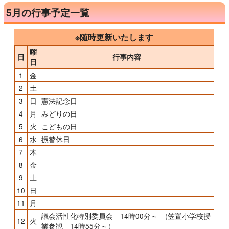
5月の行事予定一覧
※随時更新いたします
曜
日
行事内容
日
1
金
2
土
3
日
憲法記念日
4
月
みどりの日
5
火
こどもの日
6
水
振替休日
7
木
8
金
9
土
10
日
11
月
議会活性化特別委員会 14時00分～ (笠置小学校授
12
火
業参観 14時55分～）