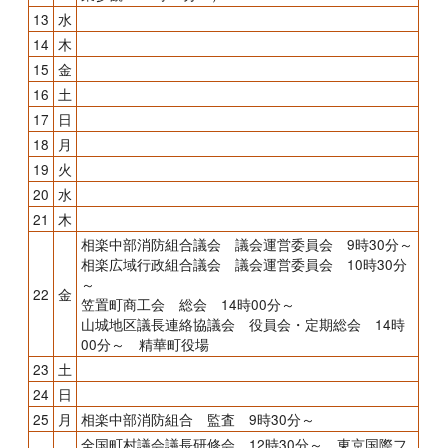
13
水
14
木
15
金
16
土
17
日
18
月
19
火
20
水
21
木
相楽中部消防組合議会 議会運営委員会 9時30分～
相楽広域行政組合議会 議会運営委員会 10時30分
～
22
金
笠置町商工会 総会 14時00分～
山城地区議長連絡協議会 役員会・定期総会 14時
00分～ 精華町役場
23
土
24
日
25
月
相楽中部消防組合 監査 9時30分～
全国町村議会議長研修会 12時30分～ 東京国際フ