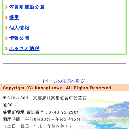
笠置町運動公園
採用
個人情報
情報公開
ふるさと納税
[
ページの先頭へ戻る
]
Copyright (C) Kasagi town. All Rights Reserved.
〒619-1303 京都府相楽郡笠置町笠置西
通90-1
電話番号：0743-95-2301
笠置町役場
開庁時間 午前8時30分～午後5時15分
（土日・祝日・年末・年始を除く）