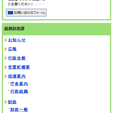
総務財政課
お知らせ
広報
行政全般
笠置町概要
役場案内
庁舎案内
行政組織
財政
財政一般