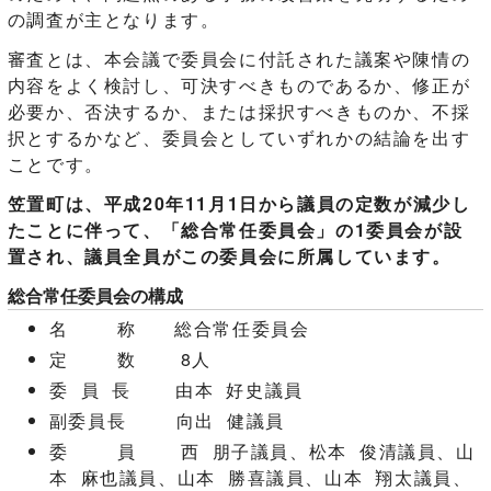
の調査が主となります。
審査とは、本会議で委員会に付託された議案や陳情の
内容をよく検討し、可決すべきものであるか、修正が
必要か、否決するか、または採択すべきものか、不採
択とするかなど、委員会としていずれかの結論を出す
ことです。
笠置町は、平成20年11月1日から議員の定数が減少し
たことに伴って、「総合常任委員会」の1委員会が設
置され、議員全員がこの委員会に所属しています。
総合常任委員会の構成
名 称 総合常任委員会
定 数 8人
委 員 長 由本 好史議員
副委員長 向出 健議員
委 員 西 朋子議員、松本 俊清議員、山
本 麻也議員、山本 勝喜議員、山本 翔太議員、