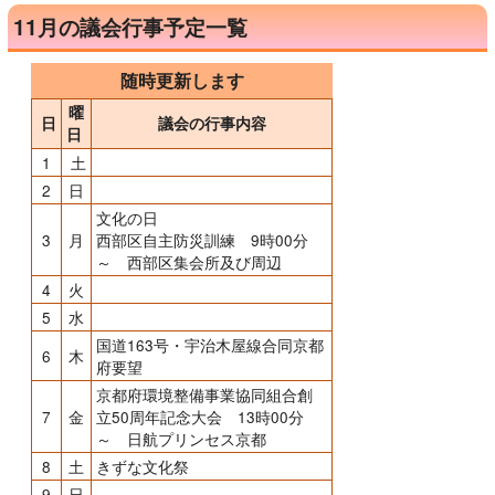
11月の議会行事予定一覧
随時更新します
曜
日
議会の行事内容
日
1
土
2
日
文化の日
3
月
西部区自主防災訓練 9時00分
～ 西部区集会所及び周辺
4
火
5
水
国道163号・宇治木屋線合同京都
6
木
府要望
京都府環境整備事業協同組合創
7
金
立50周年記念大会 13時00分
～ 日航プリンセス京都
8
土
きずな文化祭
9
日