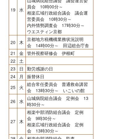
山城病院組合議会 議会運営委
員会 10時00分～
19
水
相楽広域行政組合議会 議会運
営委員会 10時30分～
内外情勢調査会 17時30分～
ウエスティン京都
京都地方税機構業務状況説明
20
木
会 14時00分～ 田辺総合庁舎
21
金
管外視察研修会 伊根町
22
土
23
日
勤労感謝の日
24
月
振替休日
総合常任委員会 普通救命講習
25
火
会 13時30分～ いこいの館
山城病院組合議会 定例会 13
26
水
時30分～
相楽中部消防組合議会 定例
会 9時30分～
27
木
相楽広域行政組合議会 定例
会 13時30分～
28
金
相楽中部消防組合 監査