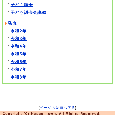
子ども議会
子ども議会会議録
監査
令和2年
令和3年
令和4年
令和5年
令和6年
令和7年
令和8年
[
ページの先頭へ戻る
]
Copyright (C) Kasagi town. All Rights Reserved.